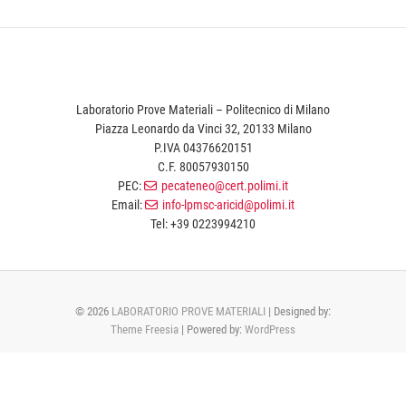
Laboratorio Prove Materiali – Politecnico di Milano
Piazza Leonardo da Vinci 32, 20133 Milano
P.IVA 04376620151
C.F. 80057930150
PEC:
pecateneo@cert.polimi.it
Email:
info-lpmsc-aricid@polimi.it
Tel: +39 0223994210
© 2026
LABORATORIO PROVE MATERIALI
| Designed by:
Theme Freesia
| Powered by:
WordPress